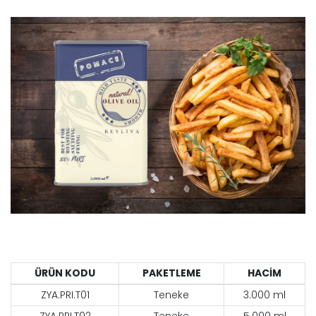
ÜRÜN KODU
PAKETLEME
HACİM
ZYA.PRI.T01
Teneke
3.000 ml
ZYA.PRI.T02
Teneke
5.000 ml